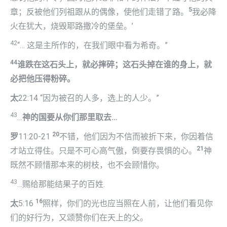
5
章；反被他们列祖跟从的偶像，使他们走错了路。
我必降
火在犹大，烧毁耶路撒冷的堡垒。’
42
“… 这是主所作的，在我们眼中看为希奇。”
44
谁跌在这石头上，就必摔碎；这石头掉在谁的身上，就
必把他压得粉碎。
太
22:14 “因为被召的人多，选上的人少。”
43
…
神的国要从你们那里取去
…
20
罗
11:20-21
不错，他们因为不信而被折下来，你因着信
21
才站立得住。只是不可心高气傲，倒要存畏惧的心。
神
既然不顾惜那本来的树枝，也不会顾惜你。
43
…赐给那能结果子的百姓.
16
太
5:16
照样，你们的光也应当照在人前，让他们看见你
们的好行为，又颂赞你们在天上的父。