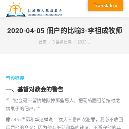
Translate »
2020-04-05 佃户的比喻3-李祖成牧师
您在这里：
首页
3.讲道信息
2020-…
音频链接
一、
基督对教会的警告
41
…“他会毫不留情地除掉那些恶人，把葡萄园租给按时缴
纳果子的佃户。”
4
摩
2:4-5
“耶和华这样说：‘犹大三番四次犯罪，我必不收回
惩罚他的命令；因为他弃绝耶和华的律法，不遵守他的典