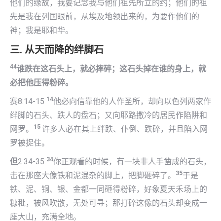
他们的缘故，我要记念我与他们祖先所立的约；他们的祖
先是我在列国眼前，从埃及地领出来的，为要作他们的
神；我是耶和华。
三. 从天而降的绊脚石
44
谁跌在这石头上，就必摔碎；这石头掉在谁的身上，就
必把他压得粉碎。
14
赛8:14-15
他必向信靠他的人作圣所，却向以色列两家作
绊脚的石头、跌人的盘石；又向耶路撒冷的居民作陷阱和
15
网罗。
许多人必在其上绊跌、仆倒、跌碎，并且陷入网
罗被捉住。
34
但
2:34-35
你正观看的时候，有一块非人手凿成的石头，
35
击在那座大像铁和泥混杂的脚上，把脚砸碎了。
于是
铁、泥、铜、银、金都一同砸得粉碎，好象夏天禾场上的
糠秕，被风吹散，无处可寻；那打碎这像的石头却变成一
座大山，充满全地。