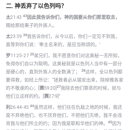
二. 神丢弃了以色列吗？
43
太
21:43
因此我告诉你们，神的国要从你们那里取去，
赐给那结果子的外族人。
39
太
23:39
我告诉你们，从今以后，你们一定见不到我，
直等到你们说：‘奉主名来的，是应当称颂的。’
25
罗
11:25-27
弟兄们，我不愿意你们对这奥秘一无所知，
免得你们自以为聪明。这奥秘就是以色列人当中有一部分
26
是硬心的，直到外族人的全数满了；
这样，全以色列都
要得救，如经上所记：“拯救者必从锡安出来，除掉雅各家
27
的不敬虔的心；[
赛
59:20]
我除去他们罪恶的时候，就与
他们立这样的约。[
赛
27:9]”
44
利
26:44-45
虽然这样，他们住在仇敌之地的时候，我还
是不弃绝他们，也不厌弃他们，不把他们灭绝，我不会违
45
背我与他们所立的约；因为我是耶和华他们的神。
因为