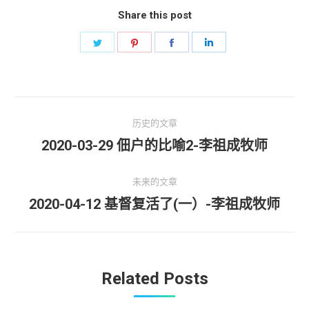
Share this post
Share
Share
Share
Share
on
on
on
on
Twitter
Pinterest
Facebook
LinkedIn
文
历史的文章
章
2020-03-29 佃户的比喻2-李祖成牧师
历
史
导
的
未来的文章
航
文
2020-04-12 基督复活了(一）-李祖成牧师
未
章：
来
的
文
Related Posts
章：