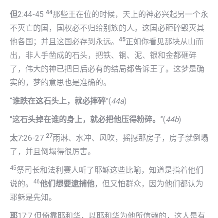
44
但
2:44-45
那些王在位的时候，天上的神必兴起另一个永
不灭亡的国，国权必不归给别族的人。这国必砸碎毁灭其
45
他各国；并且这国必存到永远。
正如你看见那块从山而
出，非人手凿成的石头，把铁、铜、泥、银和金都砸碎
了，伟大的神已把日后必有的结局都告诉王了。这梦是确
实的，梦的意思也是准确的。
“
谁跌在这石头上，就必摔碎
”(
44a
)
“
这石头掉在谁的身上，就必把他压得粉碎。
”(
44b
)
27
太
7:26-27
雨淋、水冲、风吹，摇撼那房子，房子就倒塌
了，并且倒塌得很厉害。
45
祭司长和法利赛人听了耶稣这些比喻，知道是指着他们
46
说的。
他们想要逮捕他
，但又怕群众，因为他们都认为
耶稣是先知。
耶
17:7 但倚靠耶和华，以耶和华为他所信赖的，这人是有