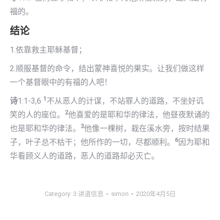
福的。
结论
1.依靠救主耶稣基督；
2.顺服基督的命令，结出蒙神喜悦的果实。让我们做这样
一个基督眼中的有福的人吧！
1
诗
1:1-3,6
不从恶人的计谋，不站罪人的道路，不坐好讥
2
笑的人的座位。
他喜爱的是耶和华的律法，他昼夜默诵的
3
也是耶和华的律法。
他像一棵树，栽在溪水旁，按时结果
6
子，叶子总不枯干；他所作的一切，尽都顺利。
因为耶和
华看顾义人的道路，恶人的道路却必灭亡。
Category:
3.讲道信息
simon
2020年4月5日