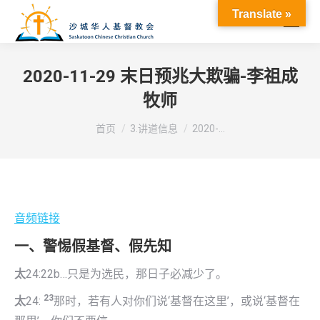
Translate »
2020-11-29 末日预兆大欺骗-李祖成
牧师
您在这里：
首页
3.讲道信息
2020-…
音频链接
一、警惕假基督、假先知
太
24:22b…只是为选民，那日子必减少了。
23
太
24:
那时，若有人对你们说‘基督在这里’，或说‘基督在