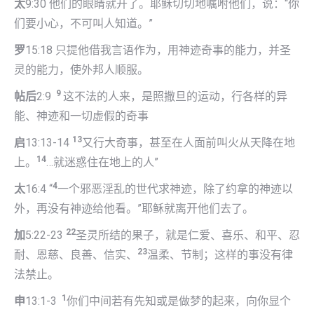
太
9:30 他们的眼睛就开了。耶稣切切地嘱咐他们，说：“你
们要小心，不可叫人知道。”
罗
15:18 只提他借我言语作为，用神迹奇事的能力，并圣
灵的能力，使外邦人顺服。
9
帖后
2:9
这不法的人来，是照撒旦的运动，行各样的异
能、神迹和一切虚假的奇事
13
启
13:13-14
又行大奇事，甚至在人面前叫火从天降在地
14
上。
…就迷惑住在地上的人”
4
太
16:4 “
一个邪恶淫乱的世代求神迹，除了约拿的神迹以
外，再没有神迹给他看。”耶稣就离开他们去了。
22
加
5:22-23
圣灵所结的果子，就是仁爱、喜乐、和平、忍
23
耐、恩慈、良善、信实、
温柔、节制；这样的事没有律
法禁止。
1
申
13:1-3
你们中间若有先知或是做梦的起来，向你显个