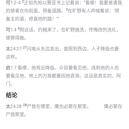
2
可
1:2-4
正如先知以赛亚书上记着说：“看哪！我要差遣我
3
的使者在你前面，预备道路。
在旷野有人声喊着说：‘预
备主的道，修直他的路！’”
4
可
1:4
照这话，约翰来了，在旷野施洗，传悔改的洗礼，
使罪得赦。
27
太
24:27
闪电从东边发出，直照到西边，人子降临也要
这样。
启
1:7 看哪，他驾云降临，众目要看见他，连刺他的人也
要看见他，地上的万族都要因他哀哭。这话是真实的，阿
门。
结论
28
太
24:28
尸首在哪里，鹰也必聚在那里。 鹰必聚在
尸首那里。