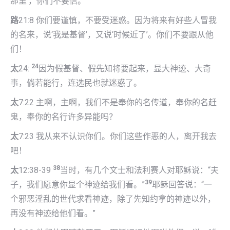
那里’，你们不要信。
路
21:8 你们要谨慎，不要受迷惑。因为将来有好些人冒我
的名来，说‘我是基督’，又说‘时候近了’。你们不要跟从他
们！
24
太
24:
因为假基督、假先知将要起来，显大神迹、大奇
事，倘若能行，连选民也就迷惑了。
太
7:22 主啊，主啊，我们不是奉你的名传道，奉你的名赶
鬼，奉你的名行许多异能吗？
太
7:23 我从来不认识你们。你们这些作恶的人，离开我去
吧！
38
太
12:38-39
当时，有几个文士和法利赛人对耶稣说：“夫
39
子，我们愿意你显个神迹给我们看。”
耶稣回答说：“一
个邪恶淫乱的世代求看神迹，除了先知约拿的神迹以外，
再没有神迹给他们看。”