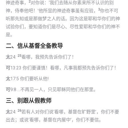
2
神迹奇事，
对你说：‘我们去随从你素来所不认识的别
3
神，侍奉他吧！’他所显的神迹奇事虽有应验，
你也不可
听那先知或是那做梦之人的话。因为这是耶和华你们的神
试验你们，要知道你们是尽心、尽性爱耶和华你们的神不
是。
二、信从基督全备教导
25
太
24:
看哪，我预先告诉你们了！
可
13:23 你们要谨慎！看哪，凡事我都预先告诉你们了！
太
17:5 你们要听从他!
可
9:8 …不再见一人，只见耶稣同他们在那里。
三、别跟从假教师
26
太
24:
若有人对你们说‘看哪，基督在旷野里’，你们不要
出去；或说‘看哪，基督在内屋中’，你们不要信。