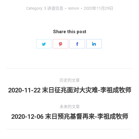
Category:
3.讲道信息
simon
2020年11月29日
Share this post
Share
Share
Share
Share
on
on
on
on
Twitter
Pinterest
Facebook
LinkedIn
文
历史的文章
章
2020-11-22 末日征兆面对大灾难-李祖成牧师
历
史
导
的
未来的文章
航
文
2020-12-06 末日预兆基督再来-李祖成牧师
未
章：
来
的